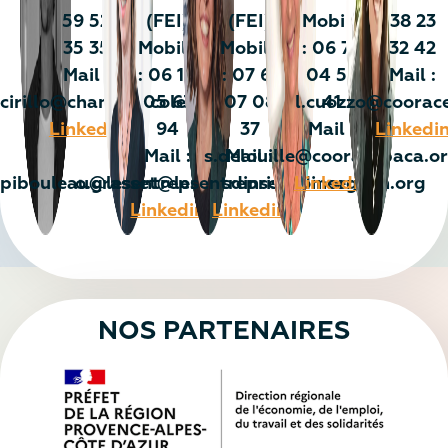
59 52
(FEI)
(FEI)
Mobile
38 23
35 35
Mobile
Mobile
: 06 76
32 42
Mail :
: 06 10
: 07 61
04 53
Mail :
cirillo@chantierecole.org
05 63
07 08
l.cuozzo@coorac
41
Linkedin
94
37
Mail :
Linkedi
Mail :
s.delouille@cooracepaca.o
Mail :
pibouleau@lesentreprisesdinsertion.org
o.grasset@lesentreprisesdinsertion.org
Linkedin
Linkedin
Linkedin
NOS PARTENAIRES